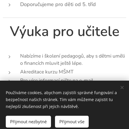
Doporučujeme pro děti od 5. tříd
Výuka pro učitele
Nabízíme i školení pedagogů, aby s dětmi uměli
o financích mluvit ještě lépe.
Akreditace kurzu MŠMT
Pro více informací pište na e-mail
financnigramotnost@csob.cz
Používáme cookies, abychom zajistili správné fungování a
bezpečnost našich stránek. Tím vám můžeme zajistit tu
nejlepší zkušenost při jejich návštěvě.
© 2026 Česká bankovní asociace
Přijmout nezbytné
Přijmout vše
Cookies